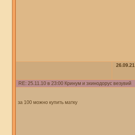
26.09.21
RE: 25.11.10 в 23:00 Кринум и эхинодорус везувий
за 100 можно купить матку