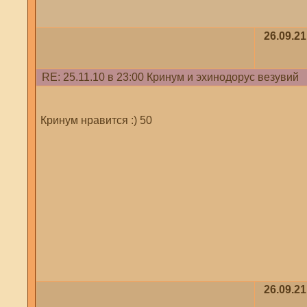
26.09.21
RE: 25.11.10 в 23:00 Кринум и эхинодорус везувий
Кринум нравится :) 50
26.09.21