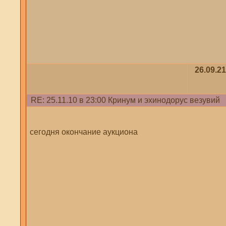
26.09.21
RE: 25.11.10 в 23:00 Кринум и эхинодорус везувий
сегодня окончание аукциона