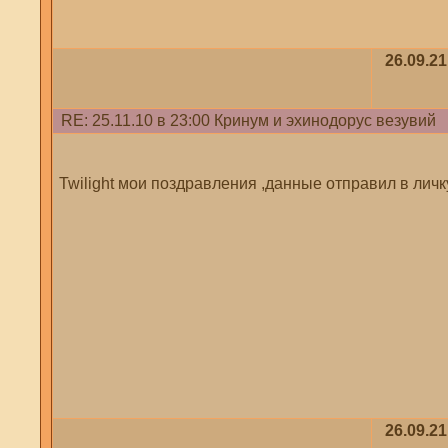
26.09.21
RE: 25.11.10 в 23:00 Кринум и эхинодорус везувий
Twilight мои поздравления ,данные отправил в личк
26.09.21