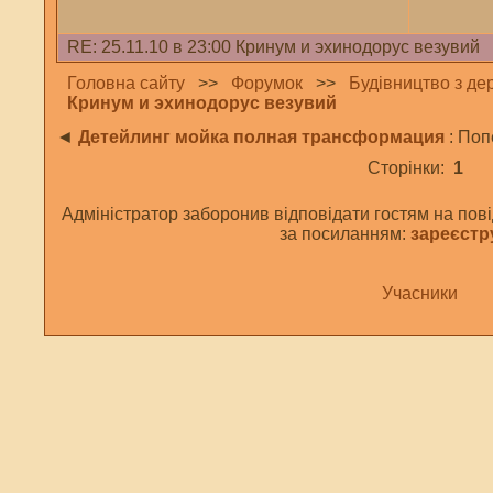
RE: 25.11.10 в 23:00 Кринум и эхинодорус везувий
Головна сайту
>>
Форумок
>>
Будівництво з де
Кринум и эхинодорус везувий
◄
Детейлинг мойка полная трансформация
: Поп
Сторінки:
1
Адміністратор заборонив відповідати гостям на пові
за посиланням:
зареєстр
Учасники