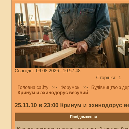
Сьогодні: 09.08.2026 - 10:57:48
Сторінки:
1
Головна сайту
>>
Форумок
>>
Будівництво з де
Кринум и эхинодорус везувий
25.11.10 в 23:00 Кринум и эхинодорус в
Повідомлення
Вашему вниманию предлагается лот : 2 кустика Кри