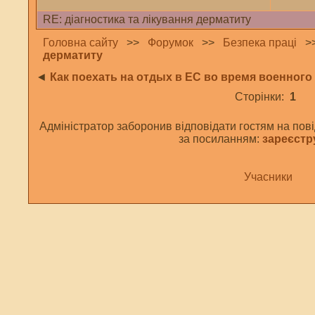
RE: діагностика та лікування дерматиту
Головна сайту
>>
Форумок
>>
Безпека праці
>
дерматиту
◄
Как поехать на отдых в ЕС во время военног
Сторінки:
1
Адміністратор заборонив відповідати гостям на пові
за посиланням:
зареєстр
Учасники