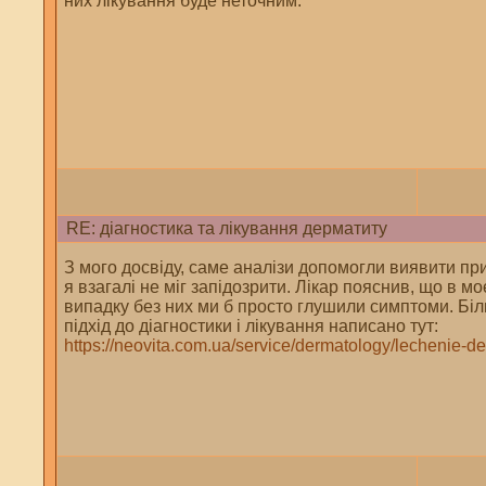
них лікування буде неточним.
RE: діагностика та лікування дерматиту
З мого досвіду, саме аналізи допомогли виявити при
я взагалі не міг запідозрити. Лікар пояснив, що в м
випадку без них ми б просто глушили симптоми. Бі
підхід до діагностики і лікування написано тут:
https://neovita.com.ua/service/dermatology/lechenie-de