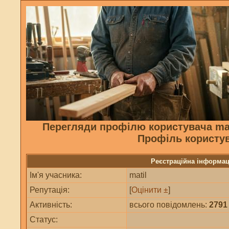
Перегляди профілю користувача ma
Профіль користу
Реєстраційна інформац
Ім'я учасника:
matil
Репутація:
[
Оцінити ±
]
Активність:
всього повідомлень:
2791
Статус: