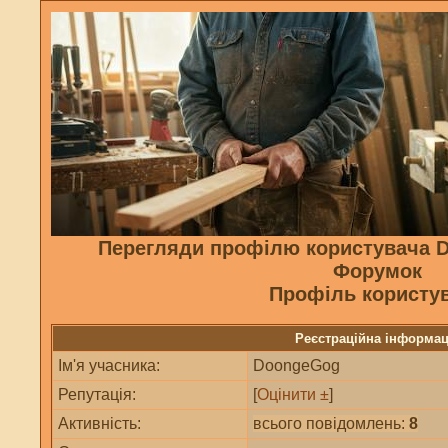
Перегляди профілю користувача 
Форумок
Профіль користу
Реєстраційна інформац
Ім'я учасника:
DoongeGog
Репутація:
[
Оцінити ±
]
Активність:
всього повідомлень:
8