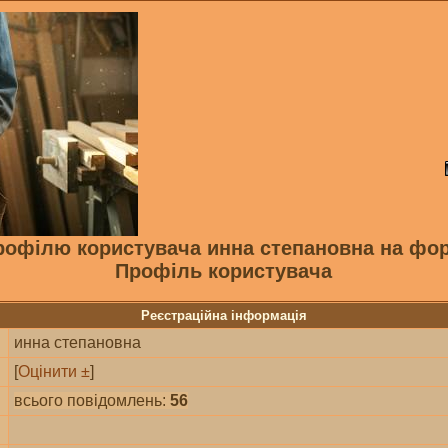
рофілю користувача инна степановна на фо
Профіль користувача
Реєстраційна інформація
инна степановна
[
Оцінити ±
]
всього повідомлень:
56